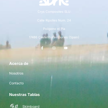
Crys Composites SLU
Calle Ripolles Num. 24
Polígono el Pla
17486 Castello d’empuries (Spain)
Acerca de
Nosotros
Contacto
Nuestras Tablas
Skimboard