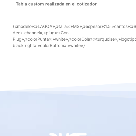
Tabla custom realizada en el cotizador
{«modelo»:»LAGOA»,»talla»:»MS»,»espesor»:1.5,»cantos»:»
deck-channel»,»plug»:»Con
Plug»,»colorPunta»:»white»,»colorCola»:»turquoise»,»logoti
black right»,»colorBottom»:»white»}