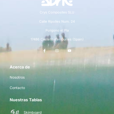
Crys Composites SLU
Calle Ripolles Num. 24
Polígono el Pla
17486 Castello d’empuries (Spain)
Acerca de
Nosotros
Contacto
Nuestras Tablas
Skimboard