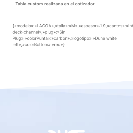
Tabla custom realizada en el cotizador
{«modelo»:»LAGOA»,»talla»:»M»,»espesor»:1.9,»cantos»:»In
deck-channel»,»plug»:»Sin
Plug»,»colorPunta»:»carbon»,»logotipo»:»Dune white
left»,»colorBottom»:»red»}