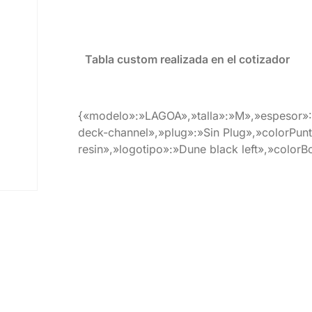
Tabla custom realizada en el cotizador
{«modelo»:»LAGOA»,»talla»:»M»,»espesor»:1
deck-channel»,»plug»:»Sin Plug»,»colorPunt
resin»,»logotipo»:»Dune black left»,»colorB