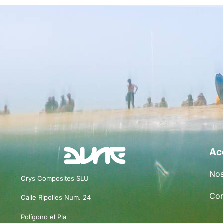
Ac
Nos
Crys Composites SLU
Con
Calle Ripolles Num. 24
Polígono el Pla