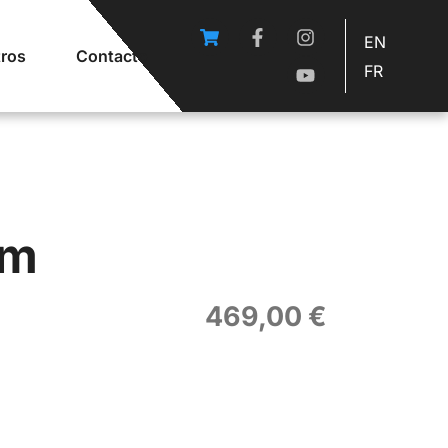
EN
ros
Contacto
FR
om
469,00
€