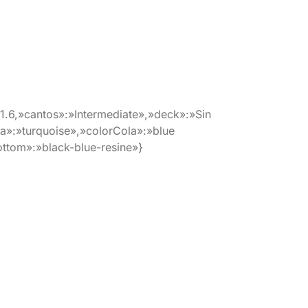
.6,»cantos»:»Intermediate»,»deck»:»Sin
a»:»turquoise»,»colorCola»:»blue
ottom»:»black-blue-resine»}