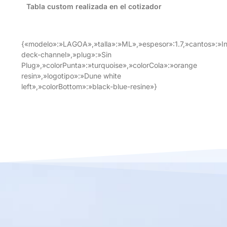
Tabla custom realizada en el cotizador
{«modelo»:»LAGOA»,»talla»:»ML»,»espesor»:1.7,»cantos»:»I
deck-channel»,»plug»:»Sin
Plug»,»colorPunta»:»turquoise»,»colorCola»:»orange
resin»,»logotipo»:»Dune white
left»,»colorBottom»:»black-blue-resine»}