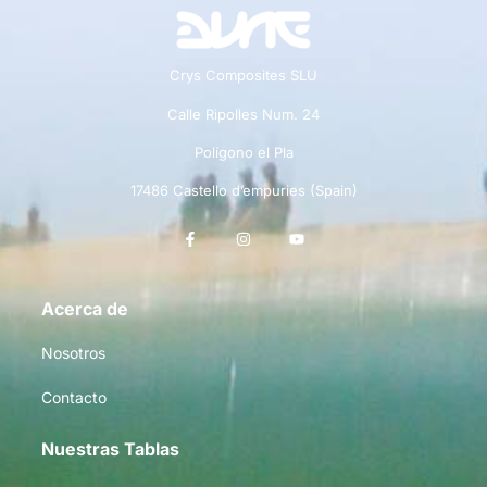
Crys Composites SLU
Calle Ripolles Num. 24
Polígono el Pla
17486 Castello d’empuries (Spain)
Acerca de
Nosotros
Contacto
Nuestras Tablas