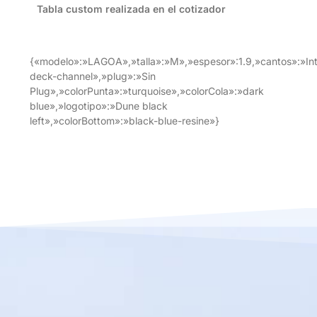
Tabla custom realizada en el cotizador
{«modelo»:»LAGOA»,»talla»:»M»,»espesor»:1.9,»cantos»:»In
deck-channel»,»plug»:»Sin
Plug»,»colorPunta»:»turquoise»,»colorCola»:»dark
blue»,»logotipo»:»Dune black
left»,»colorBottom»:»black-blue-resine»}