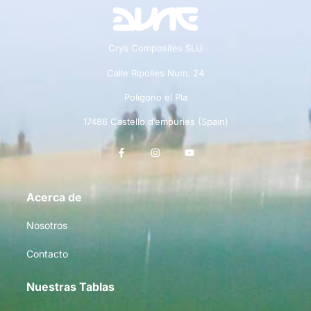
Crys Composites SLU
Calle Ripolles Num. 24
Polígono el Pla
17486 Castello d’empuries (Spain)
Acerca de
Nosotros
Contacto
Nuestras Tablas