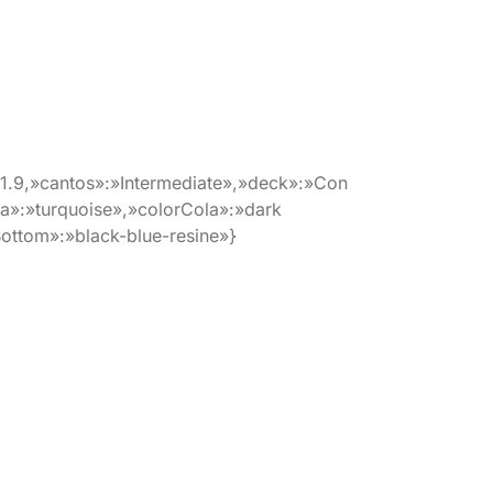
1.9,»cantos»:»Intermediate»,»deck»:»Con
a»:»turquoise»,»colorCola»:»dark
Bottom»:»black-blue-resine»}