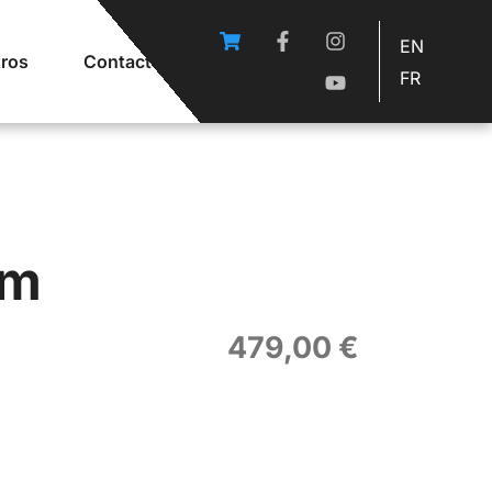
EN
ros
Contacto
FR
om
479,00
€