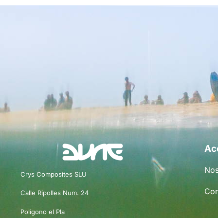
Ac
Nos
Crys Composites SLU
Con
Calle Ripolles Num. 24
Polígono el Pla