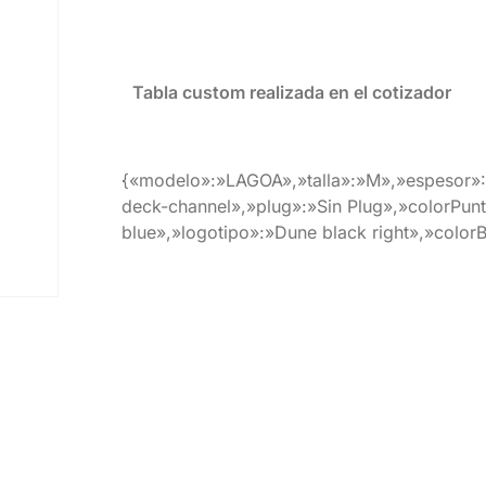
Tabla custom realizada en el cotizador
{«modelo»:»LAGOA»,»talla»:»M»,»espesor»:
deck-channel»,»plug»:»Sin Plug»,»colorPunt
blue»,»logotipo»:»Dune black right»,»color