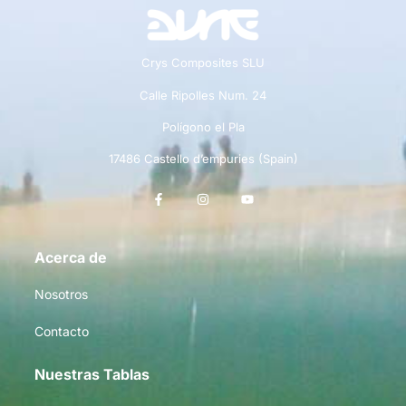
Crys Composites SLU
Calle Ripolles Num. 24
Polígono el Pla
17486 Castello d’empuries (Spain)
Acerca de
Nosotros
Contacto
Nuestras Tablas