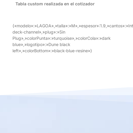
Tabla custom realizada en el cotizador
{«modelo»:»LAGOA»,»talla»:»M»,»espesor»:1.9,»cantos»:»In
deck-channel»,»plug»:»Sin
Plug»,»colorPunta»:»turquoise»,»colorCola»:»dark
blue»,»logotipo»:»Dune black
left»,»colorBottom»:»black-blue-resine»}