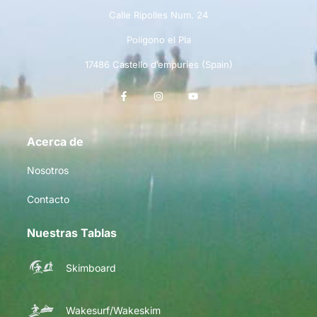
Calle Ripolles Num. 24
Polígono el Pla
17486 Castello d’empuries (Spain)
Acerca de
Nosotros
Contacto
Nuestras Tablas
Skimboard
Wakesurf/Wakeskim