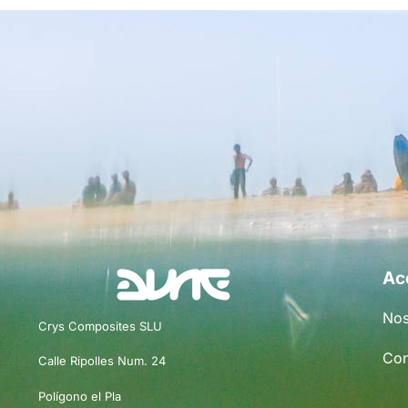
Ac
Nos
Crys Composites SLU
Con
Calle Ripolles Num. 24
Polígono el Pla