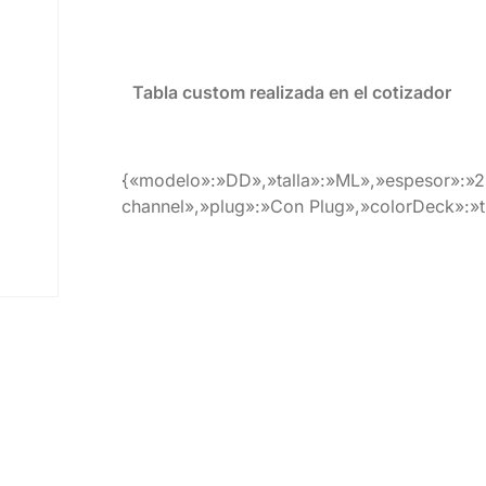
Tabla custom realizada en el cotizador
{«modelo»:»DD»,»talla»:»ML»,»espesor»:»2
channel»,»plug»:»Con Plug»,»colorDeck»:»t