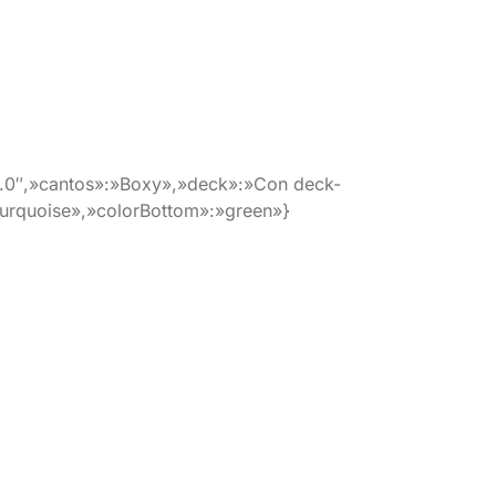
.0″,»cantos»:»Boxy»,»deck»:»Con deck-
urquoise»,»colorBottom»:»green»}