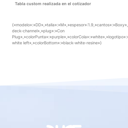
Tabla custom realizada en el cotizador
{«modelo»:»DD»,»talla»:»M»,»espesor»:1.9,»cantos»:»Boxy»
deck-channel»,»plug»:»Con
Plug»,»colorPunta»:»purple»,»colorCola»:»white»,»logotipo»
white left»,»colorBottom»:»black-white-resine»}