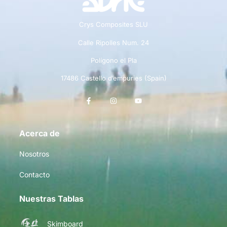
Crys Composites SLU
Calle Ripolles Num. 24
Polígono el Pla
17486 Castello d’empuries (Spain)
Acerca de
Nosotros
Contacto
Nuestras Tablas
Skimboard