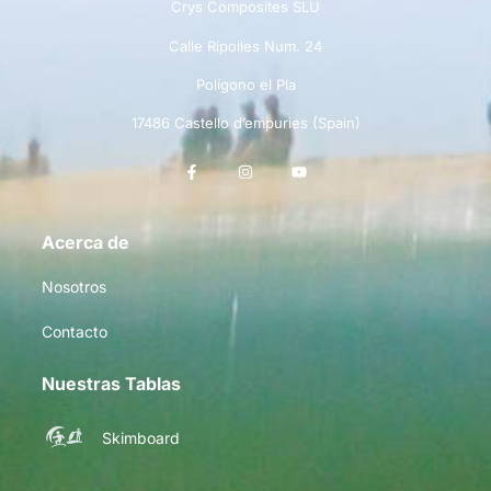
Crys Composites SLU
Calle Ripolles Num. 24
Polígono el Pla
17486 Castello d’empuries (Spain)
Acerca de
Nosotros
Contacto
Nuestras Tablas
Skimboard