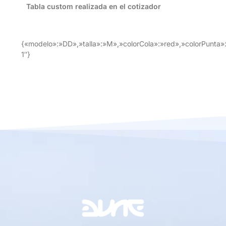
Tabla custom realizada en el cotizador
{«modelo»:»DD»,»talla»:»M»,»colorCola»:»red»,»colorPunta»:
1″}