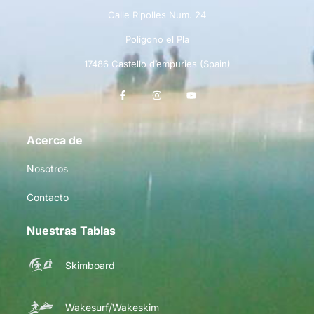
Calle Ripolles Num. 24
Polígono el Pla
17486 Castello d’empuries (Spain)
Acerca de
Nosotros
Contacto
Nuestras Tablas
Skimboard
Wakesurf/Wakeskim