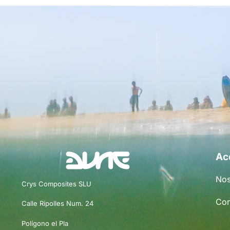
Ac
Nos
Crys Composites SLU
Con
Calle Ripolles Num. 24
Polígono el Pla